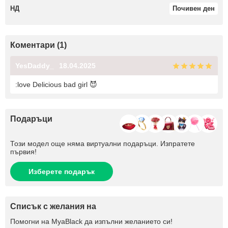
НД
Почивен ден
Коментари (1)
YesDaddy_
18.04.2025
:love Delicious bad girl 😈
Подаръци
Този модел още няма виртуални подаръци. Изпратете
първия!
Изберете подарък
Списък с желания на
Помогни на
MyaBlack
да изпълни желанието си!