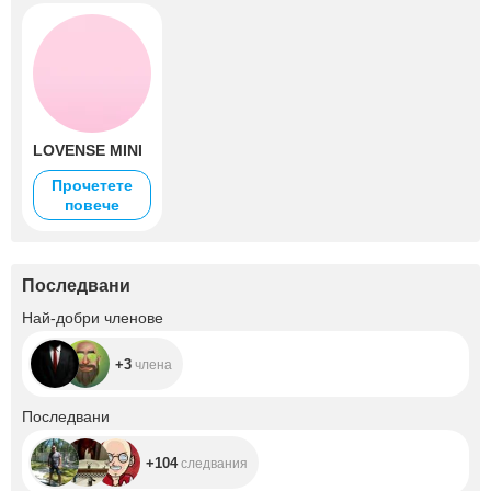
LOVENSE MINI
Прочетете
повече
Последвани
+3
Най-добри членове
+3
члена
+104
Последвани
+104
следвания