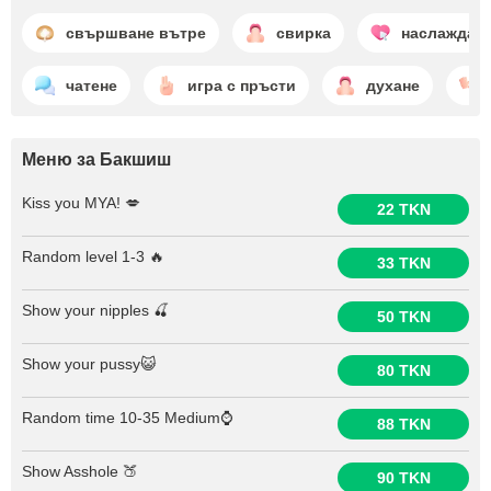
свършване вътре
свирка
наслаждав
чатене
игра с пръсти
духане
Меню за Бакшиш
Kiss you MYA! 💋
22 TKN
Random level 1-3 🔥
33 TKN
Show your nipples 🍒
50 TKN
Show your pussy😺
80 TKN
Random time 10-35 Medium⌚
88 TKN
Show Asshole 🍑
90 TKN