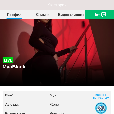
Категории
MyaBlack
Профил
Снимки
Видеоклипове
Чат
MyaBlack
Име:
Mya
Какво е
FanBoost?
Аз съм:
Жена
Роден град:
Romania