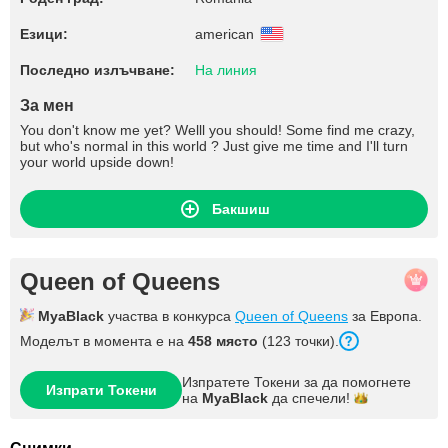
Езици:
american
Последно излъчване:
На линия
За мен
You don't know me yet? Welll you should! Some find me crazy,
but who's normal in this world ? Just give me time and I'll turn
your world upside down!
Бакшиш
Queen of Queens
MyaBlack
участва в конкурса
Queen of Queens
за Европа.
Моделът в момента е на
458 място
(123 точки).
Изпратете Токени за да помогнете
Изпрати Токени
на
MyaBlack
да
спечели!