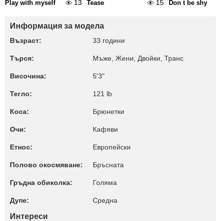
13
15
Play with myself
Tease
Don t be shy
Информация за модела
Възраст:
33 години
Търся:
Мъже, Жени, Двойки, Транс
Височина:
5'3"
Тегло:
121 lb
Коса:
Брюнетки
Очи:
Кафяви
Етнос:
Европейски
Полово окосмяване:
Бръсната
Гръдна обиколка:
Голяма
Дупе:
Среднa
Интереси